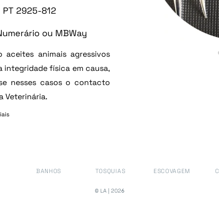
25-812
Numerário ou MBWay
 aceites animais agressivos
 integridade física em causa,
se nesses casos o contacto
 Veterinária.
iais
BANHOS
TOSQUIAS
ESCOVAGEM
© LA | 202
6