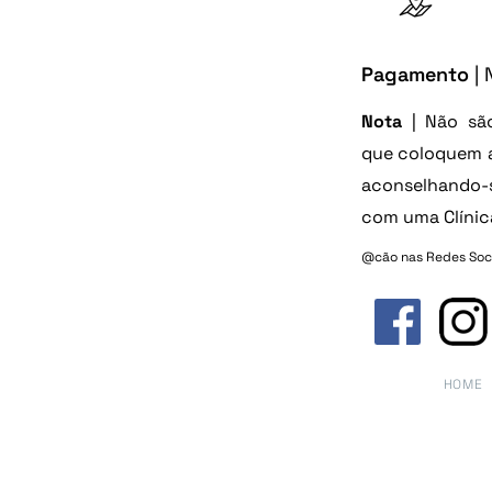
PT 29
Pagamento
| 
Nota
| Não são
que coloquem a
aconselhando-
com uma Clínica
@cão nas Redes Soc
HOME