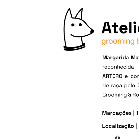
Margarida Ma
reconhecida
ARTERO
e com
de raça pelo 
Grooming & Roc
Marcações
| 
Localização
|
Brejos 